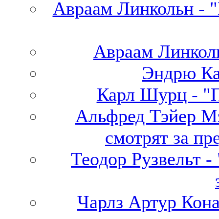
Авраам Линкольн - 
Авраам Линколь
Эндрю Ка
Карл Шурц - "
Альфред Тэйер М
смотрят за пр
Теодор Рузвельт -
Чарлз Артур Кона