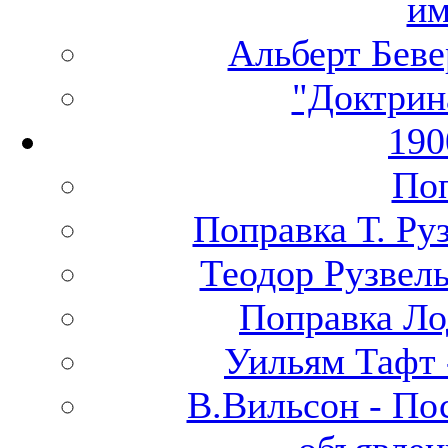
им
Альберт Беве
"Доктрин
190
Поп
Поправка Т. Ру
Теодор Рузвел
Поправка Ло
Уильям Тафт 
В.Вильсон - По