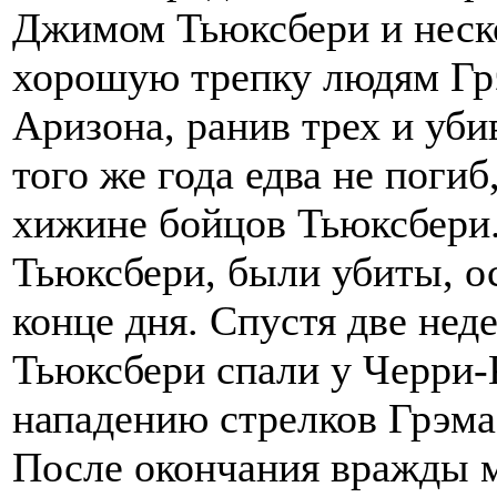
Джимом Тьюксбери и неск
хорошую трепку людям Грэ
Аризона, ранив трех и уби
того же года едва не поги
хижине бойцов Тьюксбери.
Тьюксбери, были убиты, о
конце дня. Спустя две нед
Тьюксбери спали у Черри-К
нападению стрелков Грэма,
После окончания вражды 