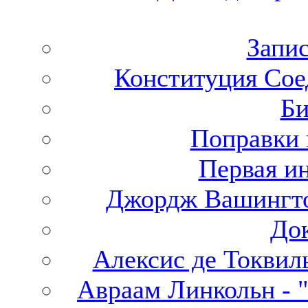
Запи
Конституция Со
Би
Поправки
Первая и
Джордж Вашингто
До
Алексис де Токвил
Авраам Линкольн - 