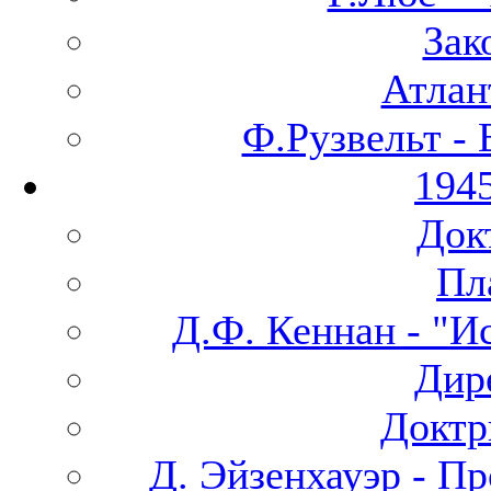
Зак
Атлан
Ф.Рузвельт -
194
Док
Пл
Д.Ф. Кеннан - "И
Дир
Доктр
Д. Эйзенхауэр - П