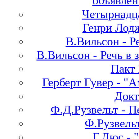
объявлен
Четырнадца
Генри Лодж
В.Вильсон - Р
В.Вильсон - Речь в 
Пакт 
Герберт Гувер - "
Докт
Ф.Д.Рузвельт - П
Ф.Рузвель
Г.Люс - 