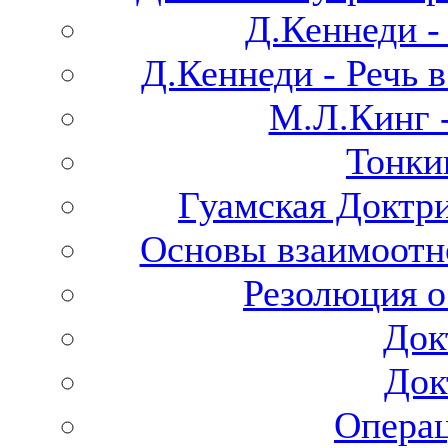
Д.Кеннеди -
Д.Кеннеди - Речь 
М.Л.Кинг -
Тонки
Гуамская Доктр
Основы взаимоот
Резолюция о
Док
Док
Операц