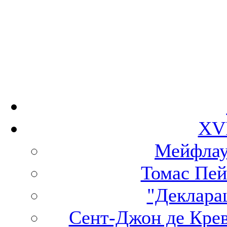
XVI
Мейфлау
Томас Пей
"Деклара
Сент-Джон де Крев