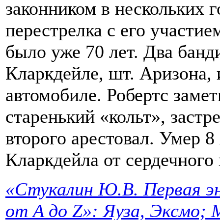
законником в нескольких 
перестрелка с его участием
было уже 70 лет. Два банд
Кларкдейле, шт. Аризона,
автомобиле. Робертс замет
старенький «кольт», застр
второго арестовал. Умер 8 
Кларкдейла от сердечного 
«Стукалин Ю.В. Первая эн
от A до Z»: Яуза, Эксмо; 