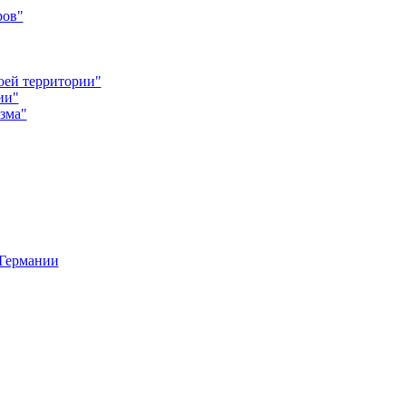
ров"
оей территории"
ии"
зма"
 Германии