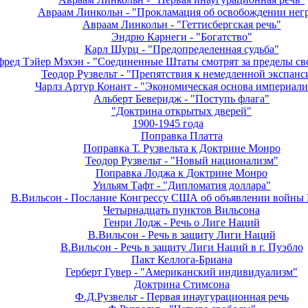
Авраам Линкольн - "Прокламация об освобождении нег
Авраам Линкольн - "Геттисбергская речь"
Эндрю Карнеги - "Богатство"
Карл Шурц - "Предопределенная судьба"
ред Тэйер Мэхэн - "Соединенные Штаты смотрят за пределы св
Теодор Рузвельт - "Препятствия к немедленной экспанс
Чарлз Артур Конант - "Экономическая основа империали
Альберт Беверидж - "Поступь флага"
"Доктрина открытых дверей"
1900-1945 года
Поправка Платта
Поправка Т. Рузвельта к Доктрине Монро
Теодор Рузвельт - "Новый национализм"
Поправка Лоджа к Доктрине Монро
Уильям Тафт - "Дипломатия доллара"
В.Вильсон - Послание Конгрессу США об объявлении войны
Четырнадцать пунктов Вильсона
Генри Лодж - Речь о Лиге Наций
В.Вильсон - Речь в защиту Лиги Наций
В.Вильсон - Речь в защиту Лиги Наций в г. Пуэбло
Пакт Келлога-Бриана
Герберт Гувер - "Американский индивидуализм"
Доктрина Стимсона
Ф.Д.Рузвельт - Первая инаугурационная речь