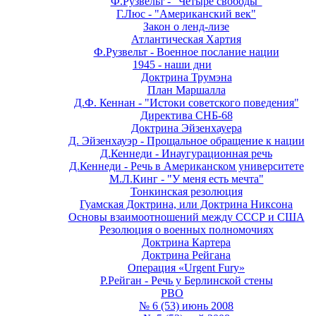
Ф.Рузвельт - "Четыре свободы"
Г.Люс - "Американский век"
Закон о ленд-лизе
Атлантическая Хартия
Ф.Рузвельт - Военное послание нации
1945 - наши дни
Доктрина Трумэна
План Маршалла
Д.Ф. Кеннан - "Истоки советского поведения"
Директива СНБ-68
Доктрина Эйзенхауера
Д. Эйзенхауэр - Прощальное обращение к нации
Д.Кеннеди - Инаугурационная речь
Д.Кеннеди - Речь в Американском университете
М.Л.Кинг - "У меня есть мечта"
Тонкинская резолюция
Гуамская Доктрина, или Доктрина Никсона
Основы взаимоотношений между СССР и США
Резолюция о военных полномочиях
Доктрина Картера
Доктрина Рейгана
Операция «Urgent Fury»
Р.Рейган - Речь у Берлинской стены
РВО
№ 6 (53) июнь 2008