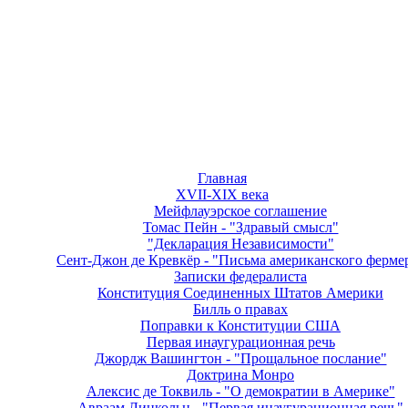
Главная
XVII-XIX века
Мейфлауэрское соглашение
Томас Пейн - "Здравый смысл"
"Декларация Независимости"
Сент-Джон де Кревкёр - "Письма американского ферме
Записки федералиста
Конституция Соединенных Штатов Америки
Билль о правах
Поправки к Конституции США
Первая инаугурационная речь
Джордж Вашингтон - "Прощальное послание"
Доктрина Монро
Алексис де Токвиль - "О демократии в Америке"
Авраам Линкольн - "Первая инаугурационная речь"