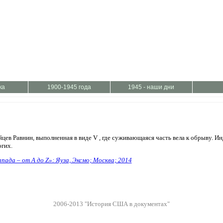
ка
1900-1945 года
1945 - наши дни
цев Равнин, выполненная в виде V , где суживающаяся часть вела к обрыву. Ин
огих.
пада – от A до Z»: Яуза, Эксмо; Москва; 2014
2006-2013 "История США в документах"