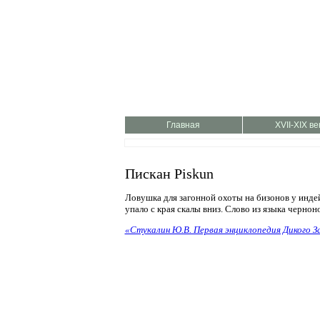
Главная
XVII-XIX ве
Пискан Piskun
Ловушка для загонной охоты на бизонов у индей
упало с края скалы вниз. Слово из языка чернон
«Стукалин Ю.В. Первая энциклопедия Дикого За